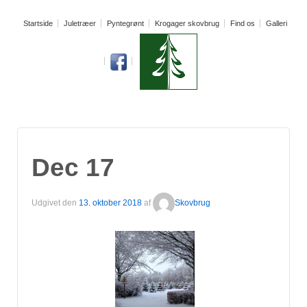
Startside
Juletræer
Pyntegrønt
Krogager skovbrug
Find os
Galleri
Dec 17
Udgivet den
13. oktober 2018
af
Skovbrug